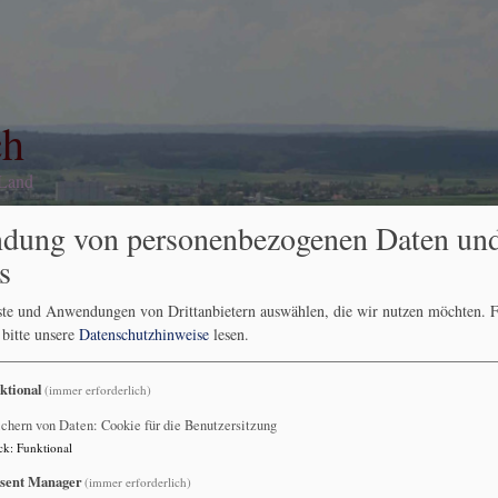
ch
 Land
dung von personenbezogenen Daten un
s
ranstaltungsberichte
Andachten
Karte
nste und Anwendungen von Drittanbietern auswählen, die wir nutzen möchten.
F
 bitte unsere
Datenschutzhinweise
lesen.
uernde
ktional
(immer erforderlich)
uernde
chern von Daten: Cookie für die Benutzersitzung
ck
:
Funktional
sent Manager
(immer erforderlich)