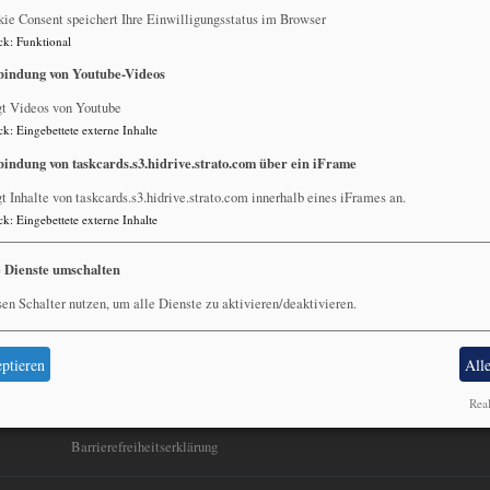
Viele Gemeindeglieder aus der Ephorie waren Ende September in 
ie Consent speichert Ihre Einwilligungsstatus im Browser
in einem gemeinsamen Gottesdienst an ihre Verstorbenen zu denken 
ck
:
Funktional
bindung von Youtube-Videos
Es tut gut, miteinander die Trauer zu teilen und sich Trost und Hof
gt Videos von Youtube
auch an Sonja Putz (Keyboard und Gitarre) und Alexandra Körtge (Ge
ck
:
Eingebettete externe Inhalte
ausgestaltet haben.
bindung von taskcards.s3.hidrive.strato.com über ein iFrame
t Inhalte von taskcards.s3.hidrive.strato.com innerhalb eines iFrames an.
ck
:
Eingebettete externe Inhalte
e Dienste umschalten
en Schalter nutzen, um alle Dienste zu aktivieren/deaktivieren.
Fußbereichsmenü
Be
Impressum
Kontakt
ptieren
All
Cookie-Einstellungen
Real
Datenschutzerklärung
Barrierefreiheitserklärung