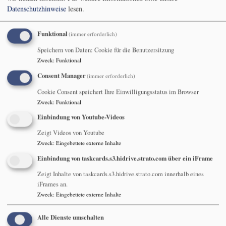
Sonntag Quasimodogeniti
Datenschutzhinweise
lesen.
19. April
Funktional
(immer erforderlich)
Speichern von Daten: Cookie für die Benutzersitzung
Zweck
:
Funktional
Am Sonntag Quasimodogeniti
Consent Manager
(immer erforderlich)
("wie die neu geborenen
Cookie Consent speichert Ihre Einwilligungsstatus im Browser
Kinder"), dem ersten nach
Zweck
:
Funktional
Ostern nahmen die in der
Einbindung von Youtube-Videos
Osternacht Getauften in ihren
Zeigt Videos von Youtube
weißen Kleidern am
Zweck
:
Eingebettete externe Inhalte
Gottesdienst teil. Er heißt
Einbindung von taskcards.s3.hidrive.strato.com über ein iFrame
deswegen auch Weißer
Sonntag. Wir stellen für ihn
Bildrechte
Grafik: Pfeffer
Zeigt Inhalte von taskcards.s3.hidrive.strato.com innerhalb eines
hier die Angebote der Ephorie zu Gottesdienst und Andacht
iFrames an.
Zweck
:
Eingebettete externe Inhalte
zusammen.
Pfarrer Karl-Heinz Hillermeier aus Gauerstadt hält seine Andacht
Alle Dienste umschalten