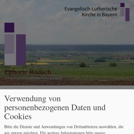
Direkt
zum
Inhalt
Ephorie Rodach
evangelisch im westlichen Coburger Land
Hauptnavigation
Verwendung von
personenbezogenen Daten und
Cookies
Startseite
Andachten zu den Sonn- und Feiertagen
Sonntag
Quasimodogeniti 19. April
Bitte die Dienste und Anwendungen von Drittanbietern auswählen, die
wir nutzen möchten.
Für weitere Informationen bitte unsere