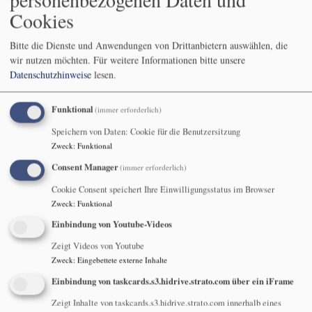
Sonntag Rogate 9. Mai
Cookies
Bitte die Dienste und Anwendungen von Drittanbietern auswählen, die
wir nutzen möchten.
Für weitere Informationen bitte unsere
Der Sonntag Rogate ermuntert
Datenschutzhinweise
lesen.
uns zu Beten, weil wir in
Allem eine Beziehung zum
Funktional
(immer erforderlich)
lebendigen Gott haben.
Speichern von Daten: Cookie für die Benutzersitzung
Zweck
:
Funktional
Das Corona-Virus verhindert in
Consent Manager
diesen Tagen weitgehend, dass
(immer erforderlich)
Menschen zu einem
Bildrechte
coronagebet.evangelisch.de
Cookie Consent speichert Ihre Einwilligungsstatus im Browser
gemeinsam Gebet zusammen kommen. Dabei tut es gerade jetzt
Zweck
:
Funktional
gut, zu wissen, dass auch andere beten.
Einbindung von Youtube-Videos
Unter dem Motto "Du bist nicht allein!" betet auf
Zeigt Videos von Youtube
www.coronagebet.de
rund um die Uhr mindestens eine Person:
Zweck
:
Eingebettete externe Inhalte
Für die Kranken, für die, die besonders viel Arbeit haben, für die,
Einbindung von taskcards.s3.hidrive.strato.com über ein iFrame
die von wirtschaftlicher Not bedroht sind, für die Hilflosen, für die
Helfenden, für die Sterbenden, für die, die gesund werden.
Zeigt Inhalte von taskcards.s3.hidrive.strato.com innerhalb eines