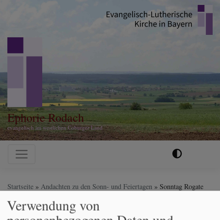
Direkt
zum
Inhalt
Ephorie Rodach
evangelisch im westlichen Coburger Land
Hauptnavigation
Startseite
Andachten zu den Sonn- und Feiertagen
Sonntag Rogate
9. Mai
Verwendung von
personenbezogenen Daten und