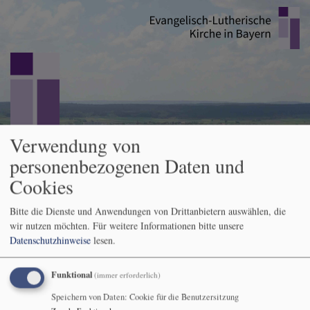
Direkt
zum
Inhalt
Verwendung von
personenbezogenen Daten und
Ephorie Rodach
Cookies
evangelisch im westlichen Coburger Land
Hauptnavigation
Bitte die Dienste und Anwendungen von Drittanbietern auswählen, die
wir nutzen möchten.
Für weitere Informationen bitte unsere
Datenschutzhinweise
lesen.
Startseite
Andachten zu den Sonn- und Feiertagen
Sonntag Rogate
Funktional
(immer erforderlich)
17. Mai
Speichern von Daten: Cookie für die Benutzersitzung