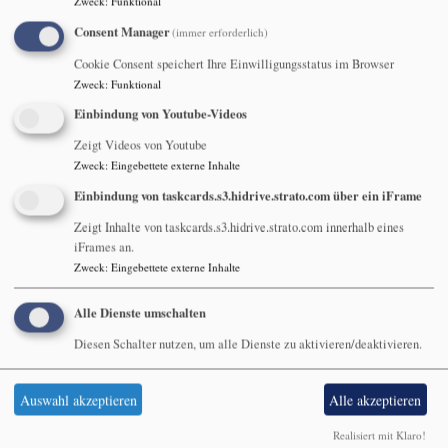
Zweck
:
Funktional
Sonntag Rogate 17. Mai
Consent Manager
(immer erforderlich)
Cookie Consent speichert Ihre Einwilligungsstatus im Browser
Zweck
:
Funktional
Am Sonntag Rogate spricht
Einbindung von Youtube-Videos
Pfarrer Karl-Heinz Hillermeier
Zeigt Videos von Youtube
aus Gauerstadt in seiner
Zweck
:
Eingebettete externe Inhalte
Andacht über das Vaterunser.
Einbindung von taskcards.s3.hidrive.strato.com über ein iFrame
Dazu heute das Lied "Unser
Vater" von Christoph
Zeigt Inhalte von taskcards.s3.hidrive.strato.com innerhalb eines
iFrames an.
Zehendner (im Liederheft
Zweck
:
Eingebettete externe Inhalte
Kommt, atmet auf die Nr. 035).
Bildrechte
Grafik: Pfeffer
Alle Dienste umschalten
Diesen Schalter nutzen, um alle Dienste zu aktivieren/deaktivieren.
Auswahl akzeptieren
Alle akzeptieren
Hauptnavigation
Fußbereichsmenü
Benutzermen
Startseite
Impressum
Anmelden
Realisiert mit Klaro!