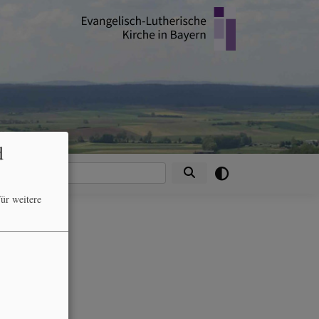
d
Suche
ür weitere