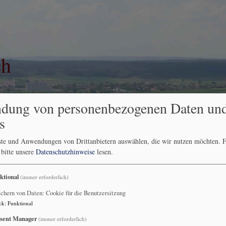
ch
 Land
dung von personenbezogenen Daten un
s
ranstaltungsberichte
Andachten
Karte
nste und Anwendungen von Drittanbietern auswählen, die wir nutzen möchten.
F
 bitte unsere
Datenschutzhinweise
lesen.
onntag nach Trinitatis 19. Juni
ktional
(immer erforderlich)
tatis 19. Juni
chern von Daten: Cookie für die Benutzersitzung
ck
:
Funktional
sent Manager
(immer erforderlich)