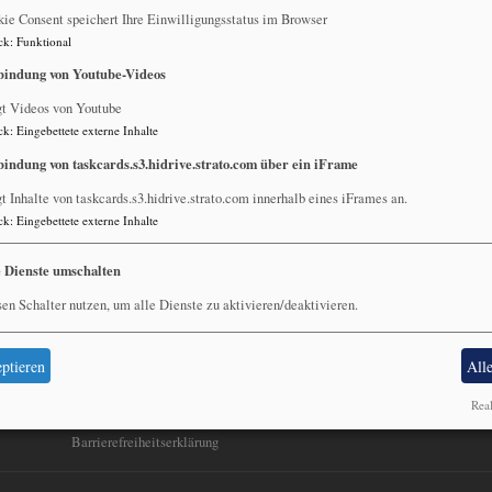
ie Consent speichert Ihre Einwilligungsstatus im Browser
ck
:
Funktional
bindung von Youtube-Videos
gt Videos von Youtube
gen?
ck
:
Eingebettete externe Inhalte
bindung von taskcards.s3.hidrive.strato.com über ein iFrame
t Inhalte von taskcards.s3.hidrive.strato.com innerhalb eines iFrames an.
lten
ck
:
Eingebettete externe Inhalte
e Dienste umschalten
en Schalter nutzen, um alle Dienste zu aktivieren/deaktivieren.
Fußbereichsmenü
Be
Impressum
Kontakt
ptieren
All
Cookie-Einstellungen
Real
Datenschutzerklärung
Barrierefreiheitserklärung